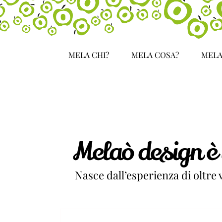
Salta
al
contenuto
MELA CHI?
MELA COSA?
MELA
Melaò design è 
Nasce dall’esperienza di oltre ve