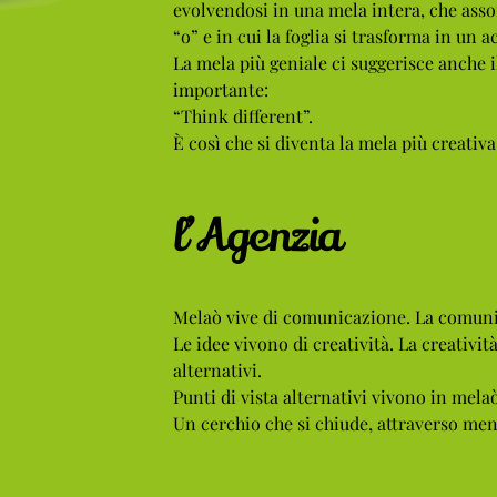
evolvendosi in una mela intera, che asso
“o” e in cui la foglia si trasforma in un a
La mela più geniale ci suggerisce anche i
importante:
“Think different”.
È così che si diventa la mela più creativa 
l’Agenzia
Melaò vive di comunicazione. La comunic
Le idee vivono di creatività. La creatività
alternativi.
Punti di vista alternativi vivono in melaò
Un cerchio che si chiude, attraverso men