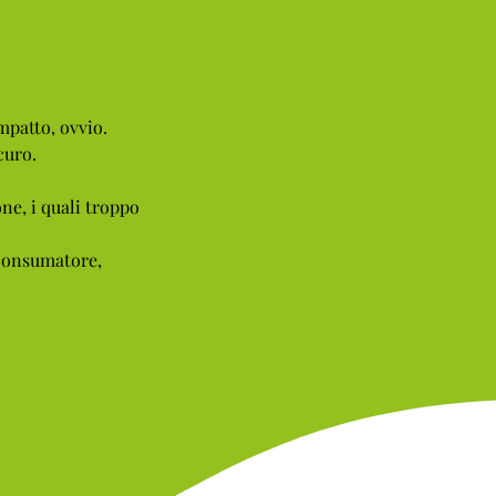
mpatto, ovvio.
curo.
ne, i quali troppo
 consumatore,