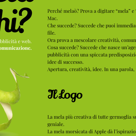
hi?
Perché melaò? Prova a digitare “mela” e “
Mac.
Che succede? Succede che puoi immediat
file.
Ora prova a mescolare creatività, comun
bblicità e web.
Cosa succede? Succede che nasce un’agen
comunicazione.
pubblicità con una spiccata predisposiz
idee di successo.
Apertura, creatività, idee. In una parola,
Il Logo
La mela più creativa di tutte germoglia s
geniale.
La mela morsicata di Apple dà l’ispirazion