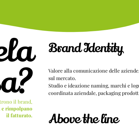
ela
Brand Identity
sa?
Valore alla comunicazione delle aziende,
sul mercato.
Studio e ideazione naming, marchi e log
coordinata aziendale, packaging prodott
trono il brand,
a e rimpolpano
Above the line
il fatturato.