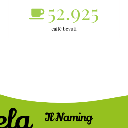
52.925
caffè bevuti
ela
Il Naming