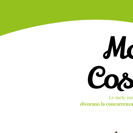
M
Co
Le mele nu
divorano la concorrenz