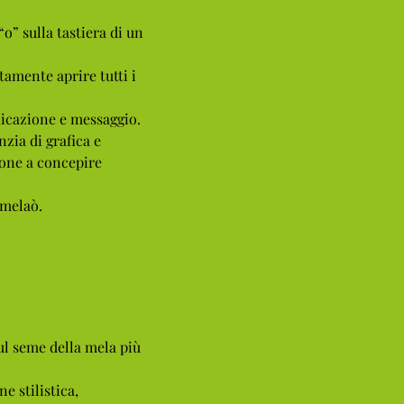
o” sulla tastiera di un
amente aprire tutti i
icazione e messaggio.
zia di grafica e
ione a concepire
 melaò.
ul seme della mela più
e stilistica,