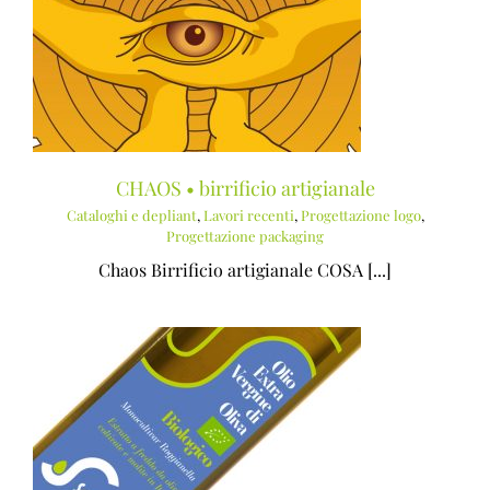
CHAOS • birrificio artigianale
Cataloghi e depliant
,
Lavori recenti
,
Progettazione logo
,
Progettazione packaging
Chaos Birrificio artigianale COSA [...]