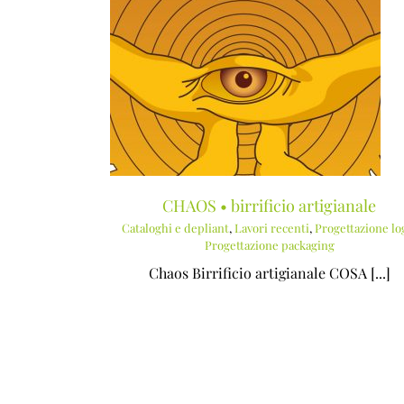
artigianale
l’ACCADEMIA • Public House
vori recenti
Campagna pubblicitaria
Lavori recent
azione packaging
Progettazione logo
Siti internet
CHAOS • birrificio artigianale
Cataloghi e depliant
,
Lavori recenti
,
Progettazione lo
Progettazione packaging
Chaos Birrificio artigianale COSA [...]