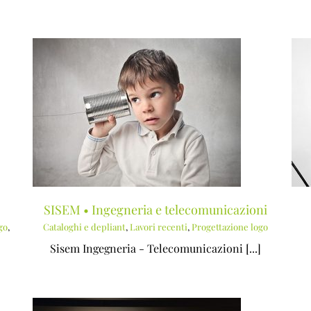
oni
GIULIO TELARICO • Artista
Cataloghi e depliant
Lavori recenti
Progettazione packaging
Siti internet
SISEM • Ingegneria e telecomunicazioni
go
,
Cataloghi e depliant
,
Lavori recenti
,
Progettazione logo
Sisem Ingegneria - Telecomunicazioni [...]