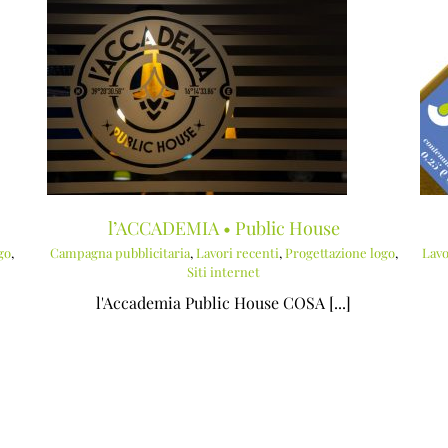
SANTAGATA • Azienda Agricola
i
Lavori recenti
Progettazione logo
Progettazione packaging
l’ACCADEMIA • Public House
go
,
Campagna pubblicitaria
,
Lavori recenti
,
Progettazione logo
,
Lavo
Siti internet
l'Accademia Public House COSA [...]