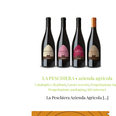
Salta
al
contenuto
nda agricola
SISEM • Ingegneria e telecomunicazi
vori recenti
Cataloghi e depliant
Lavori recenti
azione packaging
Progettazione logo
t
LA PESCHIERA • azienda agricola
Cataloghi e depliant
,
Lavori recenti
,
Progettazione lo
Progettazione packaging
,
Siti internet
La Peschiera Azienda Agricola [...]